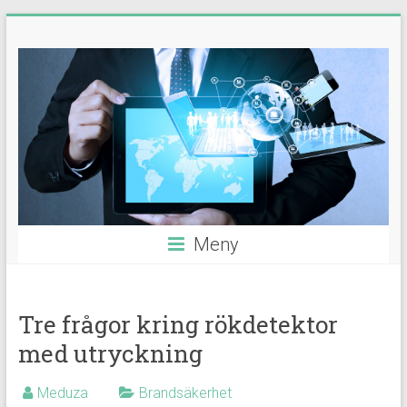
Hoppa
Guider,
till
innehåll
tips
&
nyheter
Meny
Tre frågor kring rökdetektor
med utryckning
Meduza
Brandsäkerhet