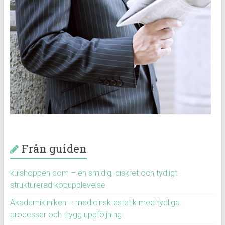
Från guiden
kulshoppen.com – en smidig, diskret och tydligt
strukturerad köpupplevelse
Akademikliniken – medicinsk estetik med tydliga
processer och trygg uppföljning