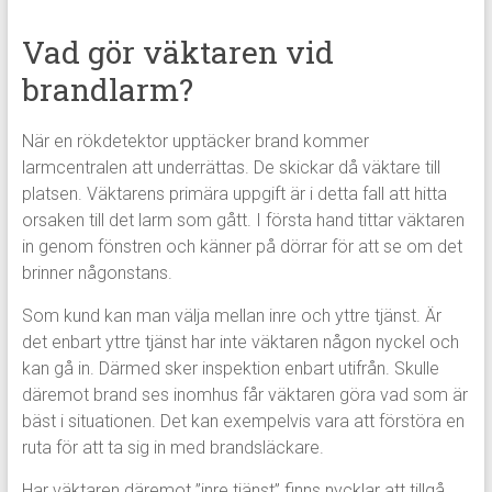
Vad gör väktaren vid
brandlarm?
När en rökdetektor upptäcker brand kommer
larmcentralen att underrättas. De skickar då väktare till
platsen. Väktarens primära uppgift är i detta fall att hitta
orsaken till det larm som gått. I första hand tittar väktaren
in genom fönstren och känner på dörrar för att se om det
brinner någonstans.
Som kund kan man välja mellan inre och yttre tjänst. Är
det enbart yttre tjänst har inte väktaren någon nyckel och
kan gå in. Därmed sker inspektion enbart utifrån. Skulle
däremot brand ses inomhus får väktaren göra vad som är
bäst i situationen. Det kan exempelvis vara att förstöra en
ruta för att ta sig in med brandsläckare.
Har väktaren däremot ”inre tjänst” finns nycklar att tillgå.