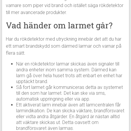
varnare som piper vid brand och istället säga rökdetektor
till mer avancerade produkter.
Vad händer om larmet går?
Har du rökdetektor med utryckning innebär det att du har
ett smart brandskydd som därmed larmar och varnar på
flera sätt.
När en rökdetektor larmar skickas även signaler till
andra enheter inom samma system. Därmed kan
larm gå över hela huset trots att enbart en enhet har
upptäckt brand.
Så fort larmet går kommuniceras detta av systemet
till den som har larmet. Det kan ske via sms,
automatisk uppringning eller via app.
Ett aktiverat larm innebär även att larmcentralen får
larmindikation. De kan skicka väktare, brandförsvaret
eller vidta andra åtgärder. En åtgärd är nästan alltid
att väktare skickas ut. Detta oavsett om
brandförsvaret även larmas.