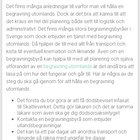
Det finns många anledningar till varför man vill hålla en
begravning utomlands. Dock är det bra att känna till att
det krävs en hel del planering, både sett till logistik och
administrativt. Det finns många stora begravningsbyråer i
Sverige som dock erbjuder en tjänst med begravning
utomlands. Då hjälper de till med allt från transport och
kista till eventuell kremation och liknande. Även om en
begravningsbyrå kan hjälpa till med all planering och själva
utförandet av en
begravning utomlands
är det ändå bra att
läsa på om hur det fungerar och går till. Här är några av de
steg du ska gå igenom för att hålla en begravning
utomlands.
Det första du bör göra är att få dödsbeviset infaxat
till Skatteverket. Detta gör läkaren och det är samma
läkare som även ska ge dig dödsorsaksintyget.
Kontakta en begravningsbyrå som erbjuder
utlandsbegravningar.
Det kan ta ett par dagar att anordna transport och
liknande så räkna med ungefär tre dagar.