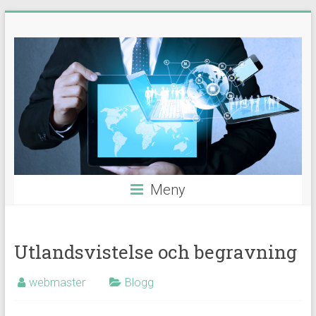
Hoppa
Guider,
till
innehåll
tips
&
nyheter
Meny
Utlandsvistelse och begravning
webmaster
Blogg