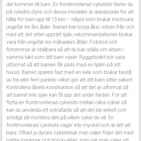
det kommer till barn. En frontmonterad cykelsits fäster du
på cykelns styre och dessa modeller är anpassade för att
hålla för barn upp till 15 kilo – något som brukar motsvara
ungefär tre års ålder. Barnet kan börja åka i sitsen från och
med att det sitter upprätt själv, rekommendationen brukar
vara från ungefär nio månaders ålder. Fotstöd och
fotremmar är ställbara så att du kan ställa om sitsen i
samma takt som ditt barn växer. Ryggstödet bör vara
utformat så att barnen får plats med en hjälm på sitt
huvud. Barnet spänns fast med en sele som brukar bestå
av tre eller fem punkter vilket gör att ditt barn sitter säkert.
Kontrollera låsets konstruktion så att det är utformat så
att barnet inte själv kan få upp det under färden. För att
flytta en frontmonterad cykelsits mellan olika cyklar så
kan du använda ett extrafäste så att det blir enkelt och
smidigt att montera den på vilken cykel du vill. En
frontmonterad cykelsits väger inte mycket och är lätt att
bära. Oftast ju dyrare cykelsitsar man väljer följer det med
bättre lösningar och hög kvalitet, som när man väljer att