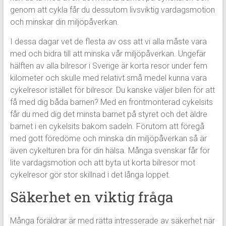
genom att cykla får du dessutom livsviktig vardagsmotion
och minskar din miljöpåverkan.
I dessa dagar vet de flesta av oss att vi alla måste vara
med och bidra till att minska vår miljöpåverkan. Ungefär
hälften av alla bilresor i Sverige är korta resor under fem
kilometer och skulle med relativt små medel kunna vara
cykelresor istället för bilresor. Du kanske väljer bilen för att
få med dig båda barnen? Med en frontmonterad cykelsits
får du med dig det minsta barnet på styret och det äldre
barnet i en cykelsits bakom sadeln. Förutom att föregå
med gott föredöme och minska din miljöpåverkan så är
även cykelturen bra för din hälsa. Många svenskar får för
lite vardagsmotion och att byta ut korta bilresor mot
cykelresor gör stor skillnad i det långa loppet.
Säkerhet en viktig fråga
Många föräldrar är med rätta intresserade av säkerhet när