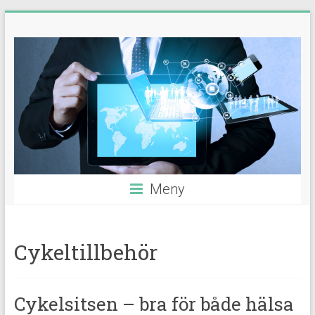
Hoppa
Guider,
till
innehåll
tips
&
nyheter
Meny
Cykeltillbehör
Cykelsitsen – bra för både hälsa